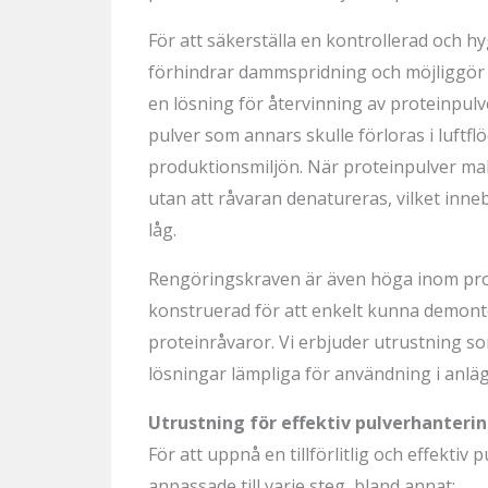
För att säkerställa en kontrollerad och 
förhindrar dammspridning och möjliggör ef
en lösning för återvinning av proteinpul
pulver som annars skulle förloras i luftfl
produktionsmiljön. När proteinpulver mal
utan att råvaran denatureras, vilket inn
låg.
Rengöringskraven är även höga inom prot
konstruerad för att enkelt kunna demont
proteinråvaror. Vi erbjuder utrustning s
lösningar lämpliga för användning i anl
Utrustning för effektiv pulverhanteri
För att uppnå en tillförlitlig och effekti
anpassade till varje steg, bland annat: