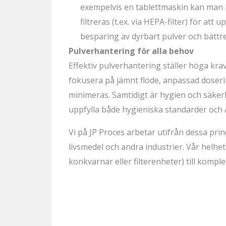
exempelvis en tablettmaskin kan man h
filtreras (t.ex. via HEPA-filter) för at
besparing av dyrbart pulver och bättr
Pulverhantering för alla behov
Effektiv pulverhantering ställer höga kr
fokusera på jämnt flöde, anpassad doseri
minimeras. Samtidigt är hygien och säke
uppfylla både hygieniska standarder och
Vi på JP Proces arbetar utifrån dessa pr
livsmedel och andra industrier. Vår
helhet
konkvarnar eller filterenheter) till kompl