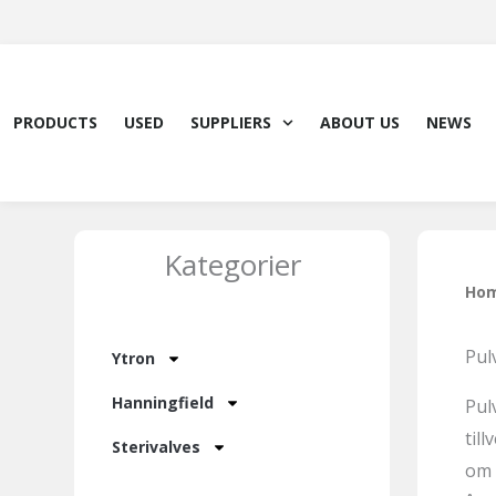
Skip
to
content
PRODUCTS
USED
SUPPLIERS
ABOUT US
NEWS
Kategorier
Ho
Pul
Ytron
Hanningfield
Pul
til
Sterivalves
om 