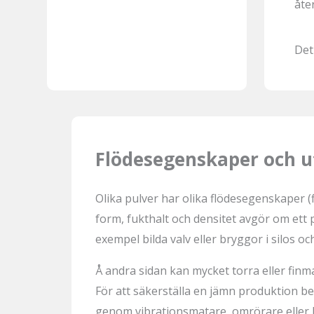
åte
Det
Flödesegenskaper och 
Olika pulver har olika flödesegenskaper (
form, fukthalt och densitet avgör om ett pu
exempel bilda valv eller
bryggor i silos och
Å andra sidan kan mycket torra eller finm
För att säkerställa en jämn produktion 
genom vibrationsmatare, omrörare eller k