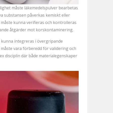
änglighet måste läkemedelspulver bearbetas
tiva substansen påverkas kemiskt eller
 måste kunna verifieras och kontrolleras
ggande åtgärder mot korskontaminering.
a kunna integreras i övergripande
måste vara förberedd för validering och
ex disciplin där både materialegenskaper