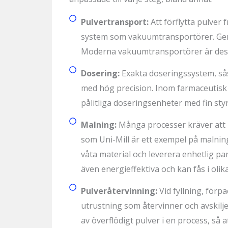
Pulvertransport:
Att förflytta pulver 
system som vakuumtransportörer. Genom
Moderna vakuumtransportörer är dessu
Dosering:
Exakta doseringssystem, sås
med hög precision. Inom farmaceutisk pr
pålitliga doseringsenheter med fin sty
Malning:
Många processer kräver att rå
som Uni-Mill är ett exempel på malnin
våta material och leverera enhetlig pa
även energieffektiva och kan fås i oli
Pulveråtervinning:
Vid fyllning, förp
utrustning som återvinner och avskilj
av överflödigt pulver i en process, så 