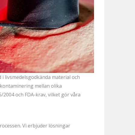
 i livsmedelsgodkända material och
rskontaminering mellan olika
/2004 och FDA-krav, vilket gör våra
processen. Vi erbjuder lösningar