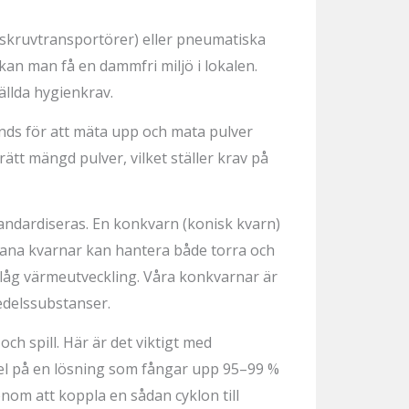
x. skruvtransportörer) eller pneumatiska
an man få en dammfri miljö i lokalen.
llda hygienkrav.
nds för att mäta upp och mata pulver
ätt mängd pulver, vilket ställer krav på
standardiseras. En konkvarn (konisk kvarn)
dana kvarnar kan hantera både torra och
h låg värmeutveckling. Våra konkvarnar är
medelssubstanser.
ch spill. Här är det viktigt med
pel på en lösning som fångar upp 95–99 %
Genom att koppla en sådan cyklon till