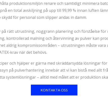
ålla produktionsmiljön renare och samtidigt minimera batch
t uppnå en total avskiljning på upp till 99,99 % innan luften 
e skydd för personal som slipper andas in damm.
av på rätt utrustning, noggrann planering och förståelse fö
ng, kontrollerad malning och återvinning av pulver kan pro
rhet aldrig kompromissområden – utrustningen måste vara u
 ATEX-krav när det behövs.
inciper och hjälper er gärna med skräddarsydda lösningar fö
ssyn på pulverhantering
innebär att vi kan bistå med allt 
etta systemlösningar – alltid med målet att er produktion ska
KONTAKTA OSS