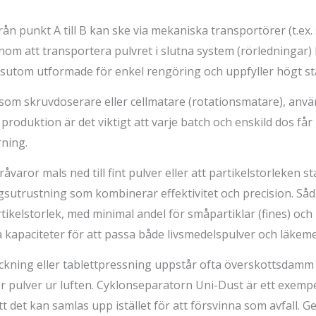
från punkt A till B kan ske via mekaniska transportörer (t.e
 att transportera pulvret i slutna system (rörledningar) k
tom utformade för enkel rengöring och uppfyller högt stä
om skruvdoserare eller cellmatare (rotationsmatare), anvä
oduktion är det viktigt att varje batch och enskild dos får r
rning.
varor mals ned till fint pulver eller att partikelstorleken 
gsutrustning som kombinerar effektivitet och precision. Så
rtikelstorlek, med minimal andel för småpartiklar (fines) oc
ka kapaciteter för att passa både livsmedelspulver och läke
ackning eller tablettpressning uppstår ofta överskottsdamm o
er pulver ur luften. Cyklonseparatorn Uni-Dust är ett exem
att det kan samlas upp istället för att försvinna som avfall. 