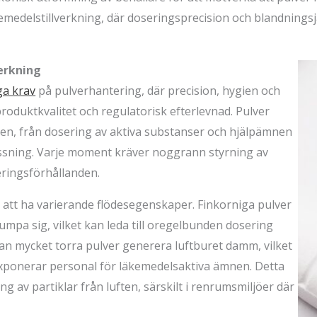
 läkemedelstillverkning, där doseringsprecision och blandnin
erkning
ga krav
på pulverhantering, där precision, hygien och
roduktkvalitet och regulatorisk efterlevnad. Pulver
essen, från dosering av aktiva substanser och hjälpämnen
ressning. Varje moment kräver noggrann styrning av
eringsförhållanden.
r att ha varierande flödesegenskaper. Finkorniga pulver
mpa sig, vilket kan leda till oregelbunden dosering
kan mycket torra pulver generera luftburet damm, vilket
xponerar personal för läkemedelsaktiva ämnen. Detta
ng av partiklar från luften, särskilt i renrumsmiljöer där