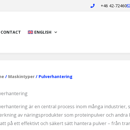
+46 42-72460
CONTACT
ENGLISH
me
/
Maskintyper
/ Pulverhantering
verhantering
verhantering är en central process inom många industrier, s
lverkning av näringsprodukter som proteinpulver och andra 
att på ett
effektivt och säkert sätt hantera pulver
– från tra