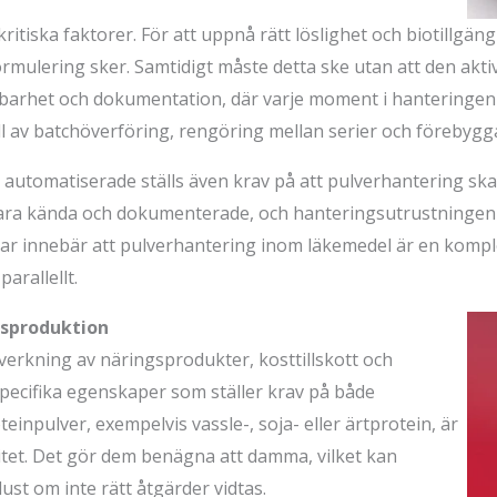
ritiska faktorer. För att uppnå rätt löslighet och biotillg
 formulering sker. Samtidigt måste detta ske utan att den ak
rbarhet och dokumentation, där varje moment i hanteringen
ll av batchöverföring, rengöring mellan serier och föreby
r automatiserade ställs även krav på att pulverhantering sk
ara kända och dokumenterade, och hanteringsutrustningen 
ar innebär att pulverhantering inom läkemedel är en kompl
arallellt.
lsproduktion
lverkning av näringsprodukter, kosttillskott och
specifika egenskaper som ställer krav på både
inpulver, exempelvis vassle-, soja- eller ärtprotein, är
itet. Det gör dem benägna att damma, vilket kan
st om inte rätt åtgärder vidtas.