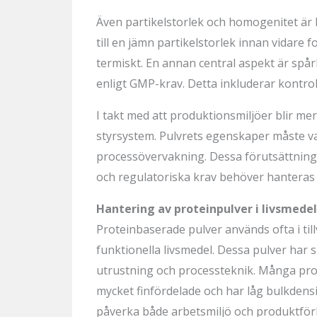
Även partikelstorlek och homogenitet är k
till en jämn partikelstorlek innan vidare
termiskt. En annan central aspekt är spå
enligt GMP-krav. Detta inkluderar kontro
I takt med att produktionsmiljöer blir me
styrsystem. Pulvrets egenskaper måste v
processövervakning. Dessa förutsättning
och regulatoriska krav behöver hanteras p
Hantering av proteinpulver i livsmede
Proteinbaserade pulver används ofta i til
funktionella livsmedel. Dessa pulver har 
utrustning och processteknik. Många prote
mycket finfördelade och har låg bulkdens
påverka både arbetsmiljö och produktförlu