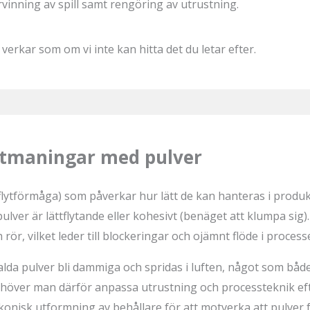
rvinning av spill samt rengöring av utrustning.
 verkar som om vi inte kan hitta det du letar efter.
utmaningar med pulver
flytförmåga) som påverkar hur lätt de kan hanteras i produk
lver är lättflytande eller kohesivt (benäget att klumpa sig). E
 rör, vilket leder till blockeringar och ojämnt flöde i process
alda pulver bli dammiga och spridas i luften, något som både
behöver man därför anpassa utrustning och processteknik ef
onisk utformning av behållare för att motverka att pulver 