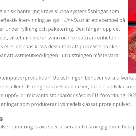
hygienisk hantering krävs slutna systemlösningar som
fektiv återvinning av spill.
Uni-Dust
är ett exempel på
ver under fyllning och paketering. Den fångar upp det
ödet, vilket minimerar svinn och förbättrar renheten i
s eller blandas krävs dessutom att processerna sker
ebär att värmeutvecklingen i utrustningen måste vara
einpulverproduktion. Utrustningen behöver vara tillverkad
eras eller CIP-rengöras mellan
batcher
, för att undvika ko
om uppfyller relevanta standarder såsom EU-förordning 1935
äggningar som producerar
livsmedelsklassat
proteinpulver.
ng
v pulverhantering krävs specialiserad utrustning genom hela 