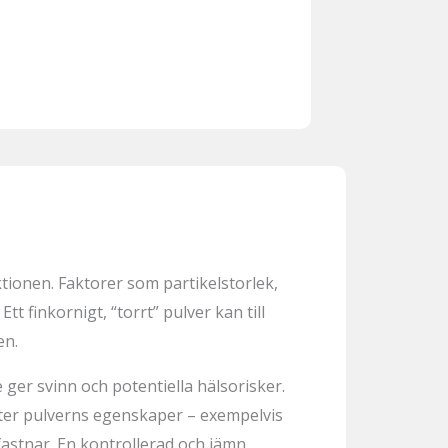
tionen. Faktorer som partikelstorlek,
tt finkornigt, “torrt” pulver kan till
en.
 ger svinn och potentiella hälsorisker.
ter
pulverns egenskaper – exempelvis
fastnar. En kontrollerad och jämn