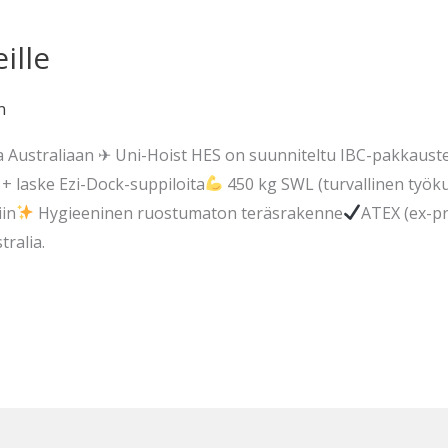
ille
n
 Australiaan ✈ Uni-Hoist HES on suunniteltu IBC-pakkausten
a + laske Ezi-Dock-suppiloita
450 kg SWL (turvallinen työk
iin
Hygieeninen ruostumaton teräsrakenne
ATEX (ex-pr
ralia.