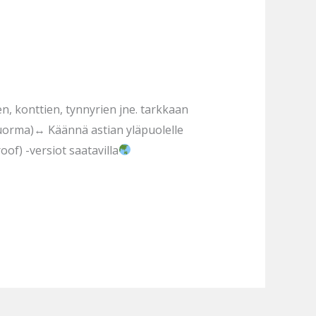
, konttien, tynnyrien jne. tarkkaan
uorma)↔ Käännä astian yläpuolelle
oof) -versiot saatavilla