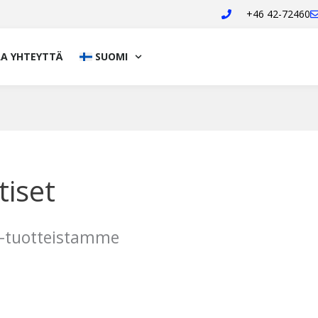
+46 42-72460
A YHTEYTTÄ
SUOMI
tiset
ld-tuotteistamme