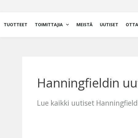
Siirry
sisältöön
TUOTTEET
TOIMITTAJIA
MEISTÄ
UUTISET
OTTA
Hanningfieldin uu
Lue kaikki uutiset Hanningfie