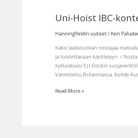
Uni-Hoist IBC-konte
Uni-
Hoist
IBC-
Hanningfieldin uutiset
/
Ken Paluda
konteille
Kaksi lääkeluokan nostajaa matkalla
ja toistettavaan käsittelyyn. ↕ Nost
kytkeäksesi Ezi-Dockin suojaventtiil
Valmistettu Britanniassa. Kohde Aust
Read More »