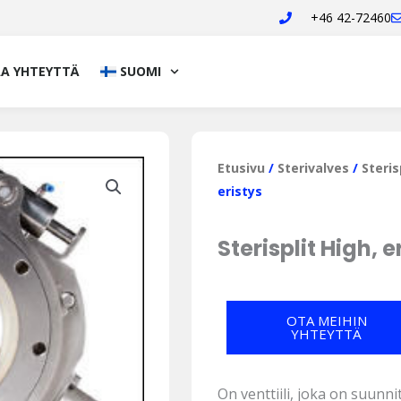
+46 42-72460
A YHTEYTTÄ
SUOMI
Etusivu
/
Sterivalves
/
Steris
eristys
Sterisplit High, e
OTA MEIHIN
YHTEYTTÄ
On venttiili, joka on suunn