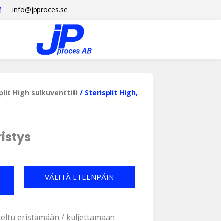
info@jpproces.se
plit High sulkuventtiili
/ Sterisplit High,
ristys
VÄLITÄ ETEENPÄIN
iteltu eristämään / kuljettamaan