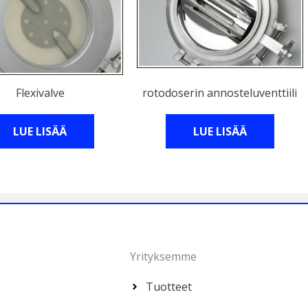
Flexivalve
rotodoserin annosteluventtiili
LUE LISÄÄ
LUE LISÄÄ
Yrityksemme
Tuotteet