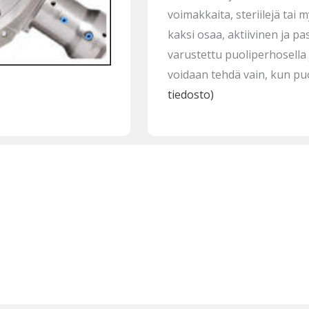
voimakkaita, steriilejä tai m
kaksi osaa, aktiivinen ja p
varustettu puoliperhosella j
voidaan tehdä vain, kun puo
tiedosto)