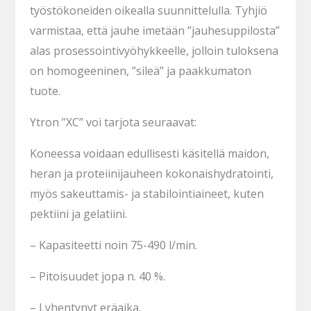
työstökoneiden oikealla suunnittelulla. Tyhjiö
varmistaa, että jauhe imetään ”jauhesuppilosta”
alas prosessointivyöhykkeelle, jolloin tuloksena
on homogeeninen, ”sileä” ja paakkumaton
tuote.
Ytron ”XC” voi tarjota seuraavat:
Koneessa voidaan edullisesti käsitellä maidon,
heran ja proteiinijauheen kokonaishydratointi,
myös sakeuttamis- ja stabilointiaineet, kuten
pektiini ja gelatiini.
– Kapasiteetti noin 75-490 l/min.
– Pitoisuudet jopa n. 40 %.
– Lyhentynyt eräaika.