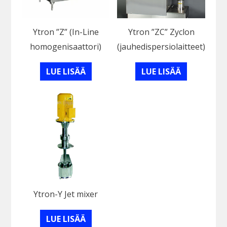
Ytron ”Z” (In-Line
Ytron ”ZC” Zyclon
homogenisaattori)
(jauhedispersiolaitteet)
LUE LISÄÄ
LUE LISÄÄ
Ytron-Y Jet mixer
LUE LISÄÄ