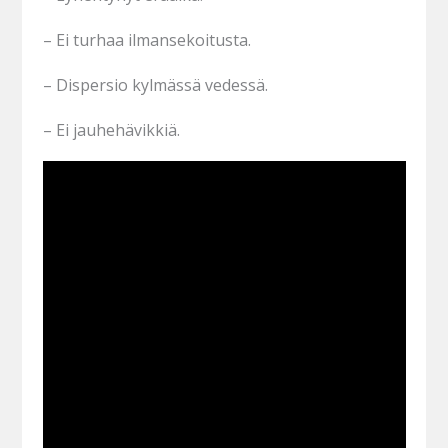
– Ei turhaa ilmansekoitusta.
– Dispersio kylmässä vedessä.
– Ei jauhehävikkiä.