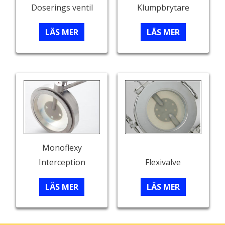
Doserings ventil
Klumpbrytare
LÄS MER
LÄS MER
Monoflexy
Interception
Flexivalve
LÄS MER
LÄS MER