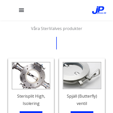
Hoppa
till
innehåll
Våra SteriValves produkter
Sterisplit High,
Spjäll (Butterfly)
Isolering
ventil