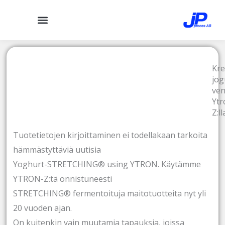
Siirry
sisältöön
Kre
jog
ven
Ytr
Z:ll
Tuotetietojen kirjoittaminen ei todellakaan tarkoita
hämmästyttäviä uutisia
Yoghurt-STRETCHING® using YTRON. Käytämme
YTRON-Z:tä onnistuneesti
STRETCHING® fermentoituja maitotuotteita nyt yli
20 vuoden ajan.
On kuitenkin vain muutamia tapauksia, joissa