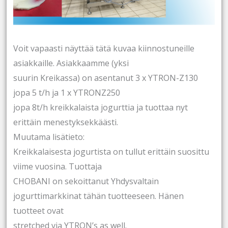
Voit vapaasti näyttää tätä kuvaa kiinnostuneille
asiakkaille. Asiakkaamme (yksi
suurin Kreikassa) on asentanut 3 x YTRON-Z130
jopa 5 t/h ja 1 x YTRONZ250
jopa 8t/h kreikkalaista jogurttia ja tuottaa nyt
erittäin menestyksekkäästi.
Muutama lisätieto:
Kreikkalaisesta jogurtista on tullut erittäin suosittu
viime vuosina. Tuottaja
CHOBANI on sekoittanut Yhdysvaltain
jogurttimarkkinat tähän tuotteeseen. Hänen
tuotteet ovat
stretched via YTRON’s as well.