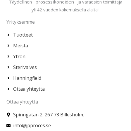
Täydellinen ​
prosessikoneiden
​ ​​ja varaosien toimittaja
yli 42 vuoden kokemuksella alalta!
Yrityksemme
Tuotteet
Meistä
Ytron
Sterivalves
Hanningfield
Ottaa yhteyttä
Ottaa yhteyttä
Spinngatan 2, 267 73 Billesholm.
info@jpproces.se