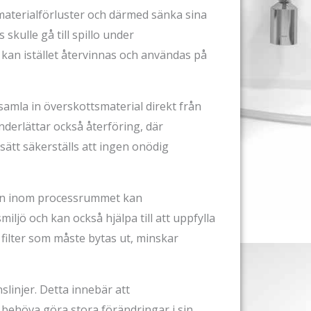
aterialförluster och därmed sänka sina
kulle gå till spillo under
kan istället återvinnas och användas på
 samla in överskottsmaterial direkt från
derlättar också återföring, där
sätt säkerställs att ingen onödig
gen inom processrummet kan
iljö och kan också hjälpa till att uppfylla
filter som måste bytas ut, minskar
slinjer. Detta innebär att
 behöva göra stora förändringar i sin