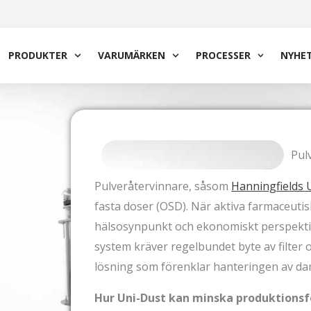
Hoppa
till
innehåll
PRODUKTER
VARUMÄRKEN
PROCESSER
NYHE
Pul
Pulveråtervinnare, såsom
Hanningfields 
fasta doser (OSD). När aktiva farmaceuti
hälsosynpunkt och ekonomiskt perspektiv
system kräver regelbundet byte av filter
lösning som förenklar hanteringen av da
Hur Uni-Dust kan minska produktionsfö