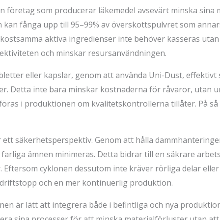
 företag som producerar läkemedel avsevärt minska sina m
kan fånga upp till 95–99% av överskottspulvret som annars s
t kostsamma aktiva ingredienser inte behöver kasseras utan 
ffektiviteten och minskar resursanvändningen.
bletter eller kapslar, genom att använda Uni-Dust, effektivt
r. Detta inte bara minskar kostnaderna för råvaror, utan un
öras i produktionen om kvalitetskontrollerna tillåter. På så 
ur ett säkerhetsperspektiv. Genom att hålla dammhanterin
arliga ämnen minimeras. Detta bidrar till en säkrare arbetsm
Eftersom cyklonen dessutom inte kräver rörliga delar eller 
e driftstopp och en mer kontinuerlig produktion.
nen är lätt att integrera både i befintliga och nya produktion
ra sina processer för att minska materialförluster utan att