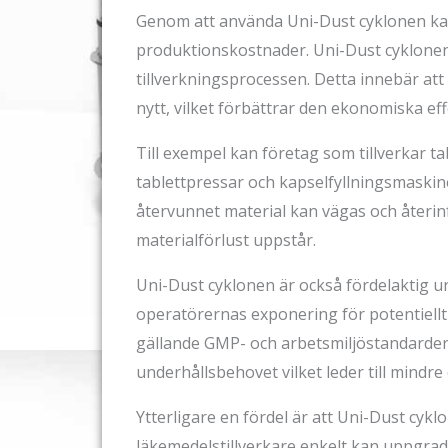
Genom att använda Uni-Dust cyklonen kan
produktionskostnader. Uni-Dust cyklonen 
tillverkningsprocessen. Detta innebär at
nytt, vilket förbättrar den ekonomiska e
Till exempel kan företag som tillverkar ta
tablettpressar och kapselfyllningsmaskine
återvunnet material kan vägas och återinf
materialförlust uppstår.
Uni-Dust cyklonen är också fördelaktig 
operatörernas exponering för potentiellt f
gällande GMP- och arbetsmiljöstandarder. 
underhållsbehovet vilket leder till mindr
Ytterligare en fördel är att Uni-Dust cyklo
läkemedelstillverkare enkelt kan uppgrade