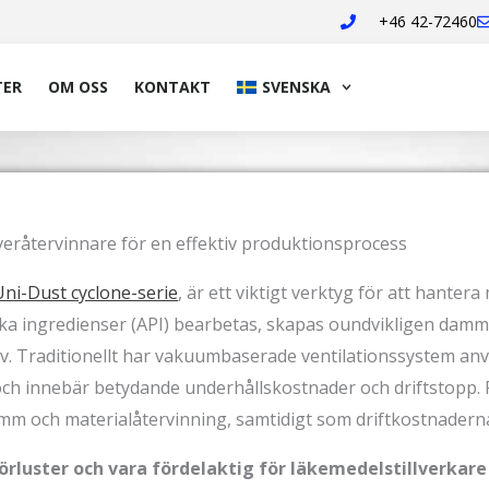
+46 42-72460
TER
OM OSS
KONTAKT
SVENSKA
veråtervinnare för en effektiv produktionsprocess
Uni-Dust cyclone-serie
, är ett viktigt verktyg för att hantera
ska ingredienser (API) bearbetas, skapas oundvikligen damm
. Traditionellt har vakuumbaserade ventilationssystem anvä
 och innebär betydande underhållskostnader och driftstopp. 
mm och materialåtervinning, samtidigt som driftkostnadern
rluster och vara fördelaktig för läkemedelstillverkare