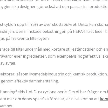
hygieniska designen gör också att den passar in i produkti
t cyklon upp till 95% av överskottspulvret. Detta kan skona
linjen. Den minskade belastningen på HEPA-filtret leder till 
s på frekventa filterbyten.
terade till filterunderhåll med kortare stilleståndstider och
åvaror eller ingredienser, som exempelvis högeffektiva lä
av avfall.
ktorer, såsom livsmedelsindustrin och kemisk produktion, d
en genom effektiv dammhantering.
av Hanningfields Uni-Dust cyclone-serie. Om ni har frågor o
l veta mer om deras specifika fördelar, är ni välkomna att
kont
ksamhet.